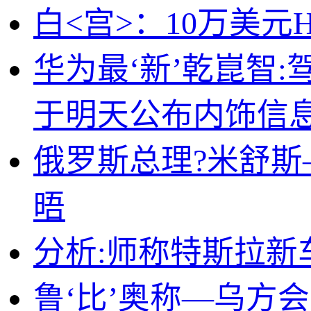
白<宫>：10万美元
华为最‘新’乾崑智:
于明天公布内饰信
俄罗斯总理?米舒
晤
分析:师称特斯拉新
鲁‘比’奥称—乌方