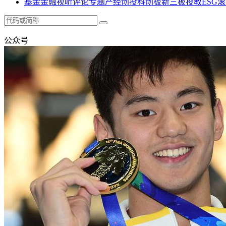
基金
金融
视听
评论
专题
产经
创投
科创板
新三板
投教
ESG
滚
公众号