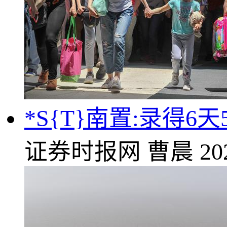
*S{T}南置:录得6天
证券时报网
曹晨
20