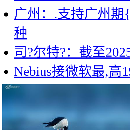
广州：.支持广州期
种
司?尔特?：截至202
Nebius接微软最,